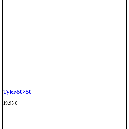
Tyler-50×50
19,95
€