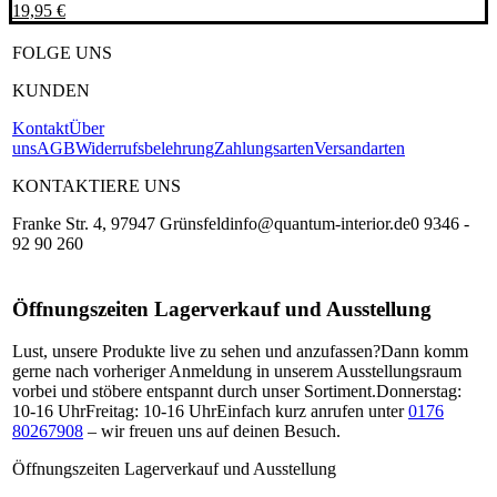
19,95
€
FOLGE UNS
KUNDEN
Kontakt
Über
uns
AGB
Widerrufsbelehrung
Zahlungsarten
Versandarten
KONTAKTIERE UNS
Franke Str. 4, 97947 Grünsfeld
info@quantum-interior.de
0 9346 -
92 90 260
Öffnungszeiten Lagerverkauf und Ausstellung
Lust, unsere Produkte live zu sehen und anzufassen?
Dann komm
gerne nach vorheriger Anmeldung in unserem Ausstellungsraum
vorbei und stöbere entspannt durch unser Sortiment.
Donnerstag:
10-16 Uhr
Freitag: 10-16 Uhr
Einfach kurz anrufen unter
0176
80267908
– wir freuen uns auf deinen Besuch.
Öffnungszeiten Lagerverkauf und Ausstellung