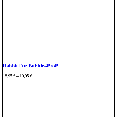
Rabbit Fur Bubble-45×45
18,95
€
–
19,95
€