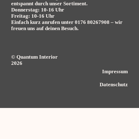
entspannt durch unser Sortiment.
Donnerstag: 10-16 Uhr
Freitag: 10-16 Uhr
Einfach kurz anrufen unter
0176 80267908
– wir
freuen uns auf deinen Besuch.
© Quantum Interior
2026
Impressum
Datenschutz
Alle Preise inkl. der gesetzlichen MwSt.
Die durchgestrichenen Preise entsprechen dem bisherigen Preis in diesem