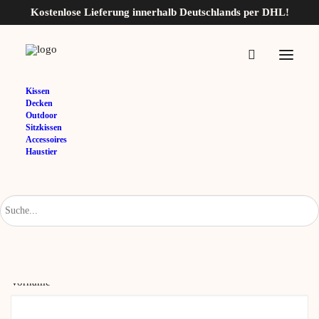
Kostenlose Lieferung innerhalb Deutschlands per DHL!
Vertrag widerrufen
Kissen
Decken
Outdoor
Sitzkissen
Identifizierung des Vertrags, z.B. Bestellnummer
*
Accessoires
Haustier
E-Mail
*
E-Mail (wiederholen)
*
Vorname
*