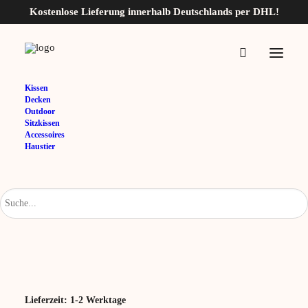
Kostenlose Lieferung innerhalb Deutschlands per DHL!
Home
Meran-50×50
Kissen
Decken
Meran-50×50
Outdoor
Sitzkissen
Accessoires
16,95
€
Haustier
Variante
Anthrazit
Offwhite
Oliv
Zurücksetzen
Lieferzeit:
1-2 Werktage