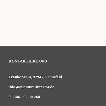
Zirbenholz Kopfkissen
19,95
€
–
24,95
€
KONTAKTIERE UNS
Franke Str. 4, 97947 Grünsfeld
info@quantum-interior.de
0 9346 - 92 90 260