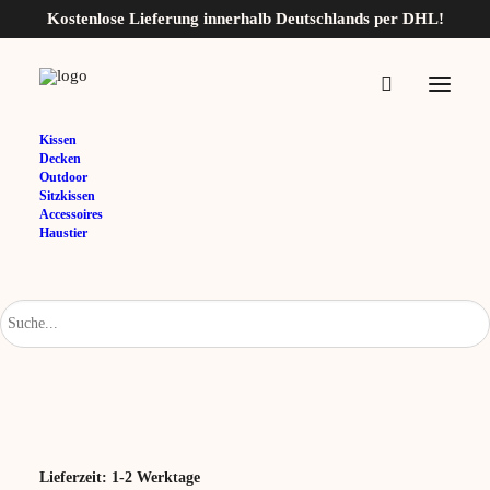
Kostenlose Lieferung innerhalb Deutschlands per DHL!
Home
Milano-40×60
Kissen
Decken
Milano-40×60
Outdoor
Sitzkissen
Accessoires
16,95
€
Haustier
Variante
Braun
Zurücksetzen
Lieferzeit:
1-2 Werktage