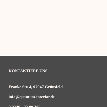
Outdoorkissen Summer 45×45 cm
16,95
€
KONTAKTIERE UNS
Franke Str. 4, 97947 Grünsfeld
info@quantum-interior.de
0 9346 - 92 90 260