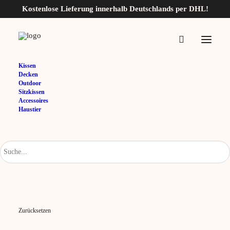
Kostenlose Lieferung innerhalb Deutschlands per DHL!
Home
Outdoorkissen Ibiza 45×45 cm
Kissen
Decken
Outdoorkissen Ibiza 45×45
Outdoor
Sitzkissen
cm
Accessoires
Haustier
16,95
€
Variante
Graphite
Hellblau
Silber
Zurücksetzen