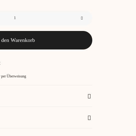
 den Warenkorb
€
er per Überweisung