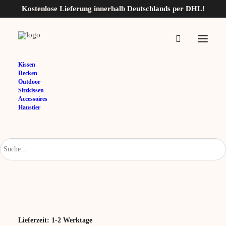
Kostenlose Lieferung innerhalb Deutschlands per DHL!
Home
Zara Baumwollteppiche
Kissen
Decken
Zara Baumwollteppiche
Outdoor
Sitzkissen
Accessoires
16,95
€
Haustier
Variante
Natur / Mint
Natur / Senf
Natur / Uni
Zurücksetzen
Lieferzeit:
1-2 Werktage